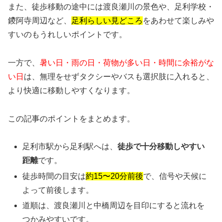
また、徒歩移動の途中には渡良瀬川の景色や、足利学校・
鑁阿寺周辺など、
足利らしい見どころ
をあわせて楽しみや
すいのもうれしいポイントです。
一方で、
暑い日・雨の日・荷物が多い日・時間に余裕がな
い日
は、無理をせずタクシーやバスも選択肢に入れると、
より快適に移動しやすくなります。
この記事のポイントをまとめます。
足利市駅から足利駅へは、
徒歩で十分移動しやすい
距離
です。
徒歩時間の目安は
約15〜20分前後
で、信号や天候に
よって前後します。
道順は、渡良瀬川と中橋周辺を目印にすると流れを
つかみやすいです。