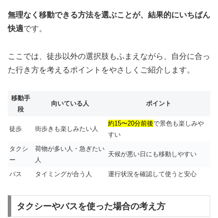
無理なく移動できる方法を選ぶことが、結果的にいちばん
快適
です。
ここでは、徒歩以外の選択肢もふまえながら、自分に合っ
た行き方を考えるポイントをやさしくご紹介します。
移動手
向いている人
ポイント
段
約15〜20分前後
で景色も楽しみや
徒歩
街歩きも楽しみたい人
すい
タクシ
荷物が多い人・急ぎたい
天候が悪い日にも移動しやすい
ー
人
バス
タイミングが合う人
運行状況を確認して使うと安心
タクシーやバスを使った場合の考え方