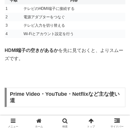
手順
内容
1
テレビのHDMI端子に接続する
2
電源アダプターをつなぐ
3
テレビ入力を切り替える
4
Wi-Fiとアカウント設定を行う
HDMI端子の空きがあるか
を先に見ておくと、よりスムー
ズです。
Prime Video・YouTube・Netflixなど主な使い
道
ファイヤースティックの魅力は、テレビでさまざまな動画
メニュー
ホーム
検索
トップ
サイドバー
サービスを楽しみやすいことです。