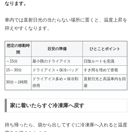
なります。
車内では直射日光の当たらない場所に置くと、温度上昇を
抑えやすくなります。
想定の移動時
目安の準備
ひとことポイント
間
～15分
最小限のドライアイス
日陰ルートを意識
15～30分
ドライアイス＋保冷バッグ
すき間を埋めて密着
ドライアイス多め＋保冷剤
直射日光と高温車内を回
30分～1時間
併用
避
家に着いたらすぐ冷凍庫へ戻す
持ち帰ったら、袋から出してすぐに冷凍庫へ入れると温度