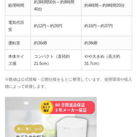
約3時間50分～約8時間
処理時間
約4時間～約8時間20分
40分
電気代目
約12円～約26円
約16円～約37円
安
運転音
約36dB
約38dB
本体サイ
コンパクト（直径約
やや大きめ（高さ約
ズ感
21.5cm）
31.7cm）
※数値は公式情報・公開仕様をもとに整理しています。使用環境や投入
物によって前後します。